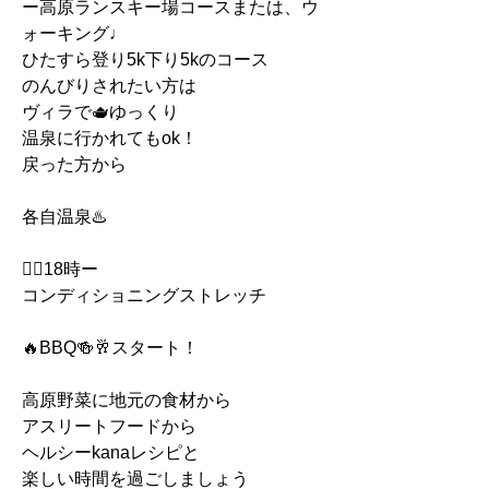
ー高原ランスキー場コースまたは、ウ
ォーキング♩
ひたすら登り5k下り5kのコース
のんびりされたい方は
ヴィラで🫖ゆっくり
温泉に行かれてもok！
戻った方から
各自温泉♨️
🧘‍♂️18時ー
コンディショニングストレッチ
🔥BBQ🍻🥂スタート！
高原野菜に地元の食材から
アスリートフードから
ヘルシーkanaレシピと
楽しい時間を過ごしましょう