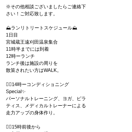
※その他相談ございましたらご連絡下
さい！ご対応致します。
⛰ランリトリートスケジュール⛰
1日目
宮城蔵王遠刈田温泉集合
11時半までには到着
12時ーランチ
ランチ後は施設の周りを
散策されたい方はWALK。
🏃‍♀️14時ーコンディショニング
Special✨　
パーソナルトレーニング、ヨガ、ピラ
ティス、メディカルトレーナーによる
走力アップの身体作り。
🏃‍♀️15時前後から