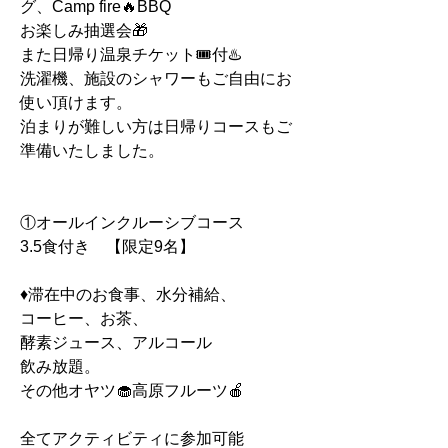
グ、Camp fire🔥BBQ
お楽しみ抽選会🎁
また日帰り温泉チケット🎟付♨️
洗濯機、施設のシャワーもご自由にお
使い頂けます。
泊まりが難しい方は日帰りコースもご
準備いたしました。
①オールインクルーシブコース
3.5食付き　【限定9名】
♦︎滞在中のお食事、水分補給、
コーヒー、お茶、
酵素ジュース、アルコール
飲み放題。
その他オヤツ🧁高原フルーツ🍎
全てアクティビティに参加可能