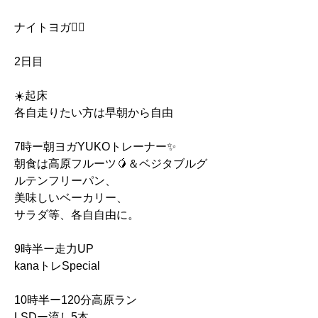
ナイトヨガ🧘‍♀️
2日目
☀️起床
各自走りたい方は早朝から自由
7時ー朝ヨガYUKOトレーナー✨
朝食は高原フルーツ🥭＆ベジタブルグ
ルテンフリーパン、
美味しいベーカリー、
サラダ等、各自自由に。
9時半ー走力UP
kanaトレSpecial
10時半ー120分高原ラン
LSDー流し5本