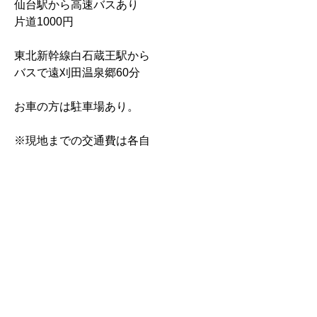
仙台駅から高速バスあり
片道1000円
東北新幹線白石蔵王駅から
バスで遠刈田温泉郷60分
お車の方は駐車場あり。
※現地までの交通費は各自
※キャンセルポリシー
台風や天候による交通事情に
ついてはキャンセル料は頂きません。
その他、
前日30%
当日40%発生致します。
（または次回ご参加される場合には、
上記の料金を差し引かせて頂きます）