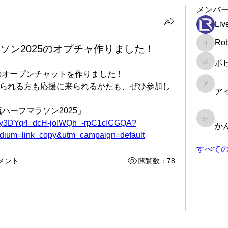
メンバ
Liv
Rob
ラソン2025のオプチャ作りました！
Robin
ポ
ポピー
5のオープンチャットを作りました！
られる方も応援に来られるかたも、ぜひ参加し
アイラ
ア
ハーフマラソン2025」
UQZxy3DYq4_dcH-joIWQh_-rpC1cICGQA?
かんた
か
edium=link_copy&utm_campaign=default
すべての
メント
閲覧数：78