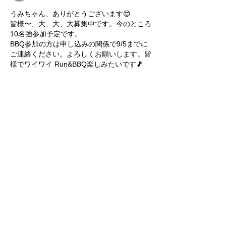
うみちゃん、ありがとうございます😊
皆様〜、大、大、大募集中です。今のところ
10名強参加予定です。
BBQ参加の方は申し込みの関係で9/5までに
ご連絡ください。よろしくお願いします。皆
様でワイワイ Run&BBQ楽しみたいです🎵
いいね！
返信
グループについて
日本全国で行われるリアルライブラン
イベントの告知グループです。 注意事
項 この掲示板には非公式イベントも含
まれています。
...
続きを読む
メンバー
LiveRun
フォロー