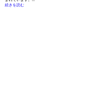
続きを読む
メンバー
LiveRun
フォロー
Robin
フォロー
Robin
ポピー
フォロー
ポピー
アイランド
アイランド
フォロー
かんたろう
かんたろう
フォロー
すべてのメンバーを表示（259名）
利用規約
​
プライバシーポリシー