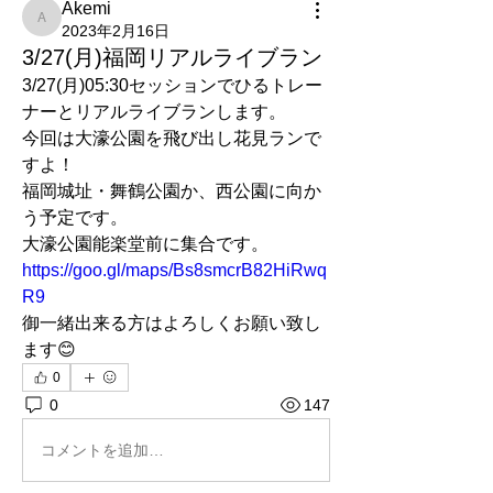
Akemi
Akemi
2023年2月16日
3/27(月)福岡リアルライブラン
3/27(月)05:30セッションでひるトレー
ナーとリアルライブランします。
今回は大濠公園を飛び出し花見ランで
すよ！
福岡城址・舞鶴公園か、西公園に向か
う予定です。
大濠公園能楽堂前に集合です。
https://goo.gl/maps/Bs8smcrB82HiRwq
R9
御一緒出来る方はよろしくお願い致し
ます😊
0
0
147
コメントを追加…