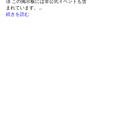
項 この掲示板には非公式イベントも含
まれています。
...
続きを読む
メンバー
LiveRun
フォロー
Robin
フォロー
Robin
ポピー
フォロー
ポピー
アイランド
アイランド
フォロー
かんたろう
かんたろう
フォロー
すべてのメンバーを表示（259名）