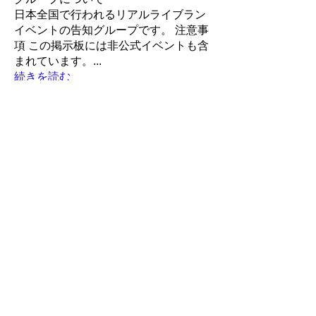
日本全国で行われるリアルライブラン
イベントの告知グループです。 注意事
項 この掲示板には非公式イベントも含
まれています。
...
続きを読む
メンバー
LiveRun
フォロー
Robin
フォロー
Robin
ポピー
フォロー
ポピー
アイランド
アイランド
フォロー
かんたろう
かんたろう
フォロー
すべてのメンバーを表示（259名）