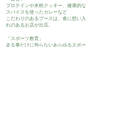
プロテインや米粉クッキー、健康的な
スパイスを使ったカレーなど
こだわりのあるブースは、食に想い入
れのあるお店が出店。
「スポーツ教育」
走る事だけに拘らないあらゆるスポー
ツで伸ばす！
kidsイベントは、脳と体を活性化し、
研究つくされたソフトを組み込みまし
た。
保育士や学童で指揮をしている先生方
の指導を見るだけでも為になります。
「ウエルビーング」
ただ気持ちよく走るだけではなく、ス
タッフを大事に一緒に個々が協力し合
いながら成長するを考えで作っている
大会です。