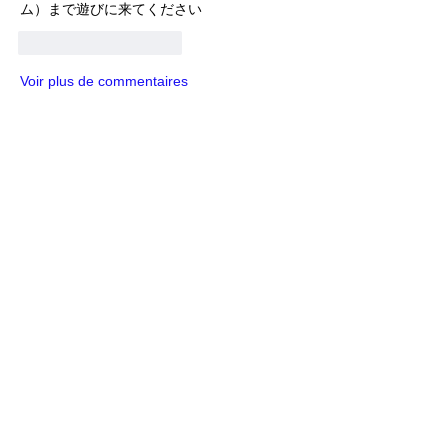
ム）まで遊びに来てください
J'aime
Répondre
Voir plus de commentaires
グループについて
日本全国で行われるリアルライブラン
イベントの告知グループです。 注意事
項 この掲示板には非公式イベントも含
まれています。
...
続きを読む
メンバー
LiveRun
フォロー
Robin
フォロー
Robin
ポピー
フォロー
ポピー