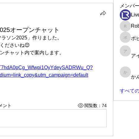
メンバ
Liv
Rob
2025オープンチャット
Robin
ラソン2025」作りました。
ポ
ポピー
くださいね😊
ンチャット内で案内します。
アイラ
ア
GMmaT7hdA0pCg_Wfwpi1OyYdeySADRWu_Q?
edium=link_copy&utm_campaign=default
かんた
か
すべての
メント
閲覧数：74