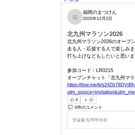
福岡のまつけん
2025年12月2日
福岡のまつけん
北九州マラソン2026
北九州マラソン2026のオープ
走る人・応援する人で楽しみま
打ち上げなどもしたいと思いま
参加コード：LR0215
オープンチャット「北九州マラソ
https://line.me/ti/g2/IZb7
utm_source=invitation&utm_m
0
0件のコメント
댓글을 입력하세요.