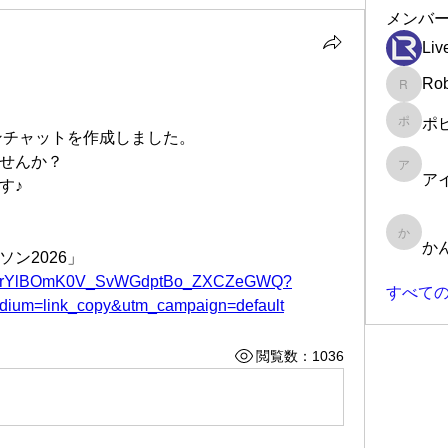
メンバ
Liv
Rob
Robin
ポ
ポピー
ンチャットを作成しました。
せんか？
アイラ
ア
す♪
かんた
か
ン2026」
8DVjBhrYlBOmK0V_SvWGdptBo_ZXCZeGWQ?
すべての
edium=link_copy&utm_campaign=default
閲覧数：1036