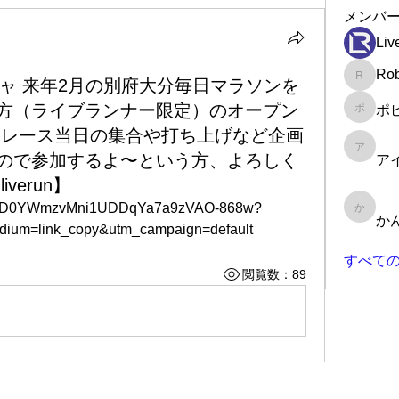
メンバ
Liv
Rob
チャ 来年2月の別府大分毎日マラソンを
Robin
方（ライブランナー限定）のオープン
ポ
ポピー
 レース当日の集合や打ち上げなど企画
アイラ
ので参加するよ〜という方、よろしく
ア
verun】
Lw0kqD0YWmzvMni1UDDqYa7a9zVAO-868w?
かんた
か
edium=link_copy&utm_campaign=default
すべての
閲覧数：89