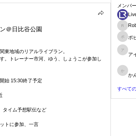
メンバ
Liv
Rob
ブラン＠日比谷公園
Robin
ポ
ポピー
関東地域のリアルライブラン。
アイラ
ア
す。トレーナー市河、ゆう、しょうこが参加し
かんた
か
:30開始 15:30終了予定
すべての
近
り、タイム予想駅伝など
ットに参加、一言