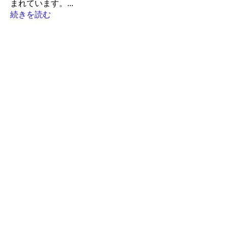
まれています。
...
続きを読む
メンバー
LiveRun
フォロー
Robin
フォロー
Robin
ポピー
フォロー
ポピー
アイランド
アイランド
フォロー
かんたろう
かんたろう
フォロー
すべてのメンバーを表示（259名）
利用規約
​