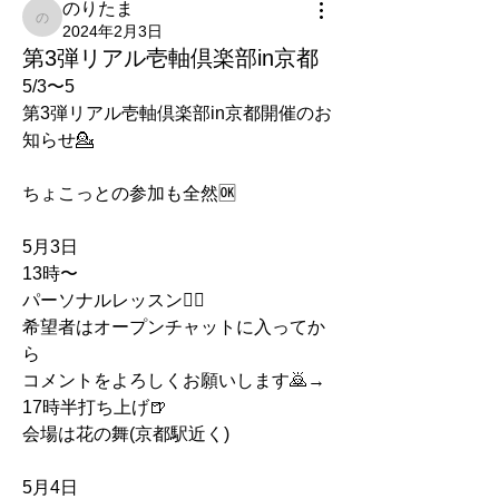
のりたま
のりたま
2024年2月3日
第3弾リアル壱軸倶楽部in京都
5/3〜5
第3弾リアル壱軸倶楽部in京都開催のお
知らせ💁
ちょこっとの参加も全然🆗
5月3日
13時〜
パーソナルレッスン🏃‍♂️
希望者はオープンチャットに入ってか
ら
コメントをよろしくお願いします🙇→
17時半打ち上げ🍺
会場は花の舞(京都駅近く)
5月4日