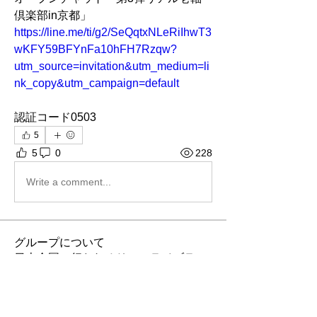
倶楽部in京都」
https://line.me/ti/g2/SeQqtxNLeRiIhwT3
wKFY59BFYnFa10hFH7Rzqw?
utm_source=invitation&utm_medium=li
nk_copy&utm_campaign=default
認証コード0503
5
5
0
228
Write a comment...
グループについて
日本全国で行われるリアルライブラン
イベントの告知グループです。 注意事
項 この掲示板には非公式イベントも含
まれています。
...