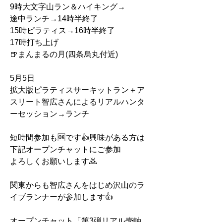
9時大文字山ラン＆ハイキング→
途中ランチ→14時半終了
15時ピラティス→16時半終了
17時打ち上げ
🍺まんまるの月(四条烏丸付近)
5月5日
拡大版ピラティスサーキットラン＋ア
スリート智広さんによるリアルハンタ
ーセッション→ランチ
短時間参加も🆗です👍興味がある方は
下記オープンチャットにご参加
よろしくお願いします🙇
関東からも智広さんをはじめ沢山のラ
イブランナーが参加します👍
オープンチャット「第3弾リアル壱軸