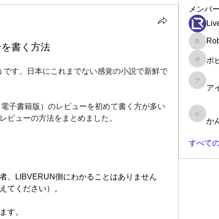
メンバ
Liv
Rob
ーを書く方法
Robin
ポ
ポピー
うです。日本にこれまでない感覚の小説で新鮮で
アイラ
ア
dle（電子書籍版）のレビューを初めて書く方が多い
レビューの方法をまとめました。
かんた
か
すべての
、LIBVERUN側にわかることはありません
えてください）。
ます。