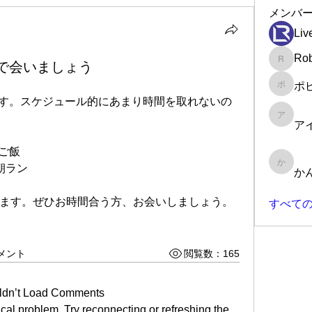
メンバ
Liv
Rob
富山で会いましょう
Robin
ポ
ポピー
参ります。スケジュール的にあまり時間を取れないの
アイラ
ア
でご飯
で朝ラン
かんた
か
ます。ぜひお時間合う方、お会いしましょう。
すべての
メント
閲覧数：165
ldn’t Load Comments
nical problem. Try reconnecting or refreshing the