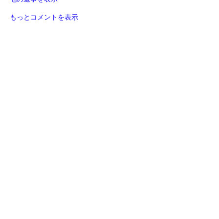
もっとコメントを表示
グループについて
日本全国で行われるリアルライブラン
イベントの告知グループです。 注意事
項 この掲示板には非公式イベントも含
まれています。
...
続きを読む
メンバー
LiveRun
フォロー
Robin
フォロー
Robin
ポピー
フォロー
ポピー
アイランド
アイランド
フォロー