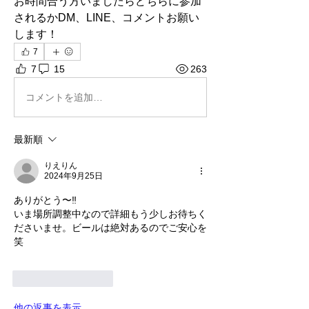
お時間合う方いましたらどちらに参加
されるかDM、LINE、コメントお願い
します！
7
7
15
263
コメントを追加…
最新順
りえりん
2024年9月25日
ありがとう〜‼️
いま場所調整中なので詳細もう少しお待ちく
ださいませ。ビールは絶対あるのでご安心を
笑
いいね！
返信
他の返事を表示