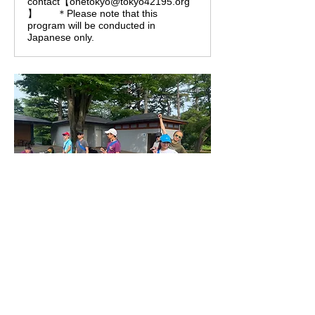
contact【onetokyo@tokyo42195.org
】 ＊Please note that this
program will be conducted in
Japanese only.
0
0
734
Write a comment...