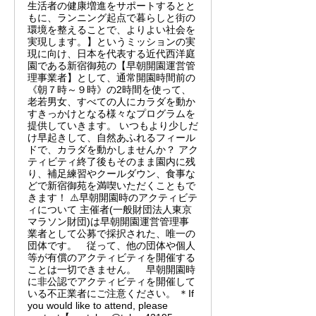
生活者の健康増進をサポートするとと
もに、ランニング起点で暮らしと街の
環境を整えることで、よりよい社会を
実現します。】というミッションの実
現に向け、日本を代表する近代西洋庭
園である新宿御苑の【早朝開園運営管
理事業者】として、通常開園時間前の
《朝７時～９時》の2時間を使って、
老若男女、すべての人にカラダを動か
すきっかけとなる様々なプログラムを
提供していきます。 いつもより少しだ
け早起きして、自然あふれるフィール
ドで、カラダを動かしませんか？ アク
ティビティ終了後もそのまま園内に残
り、補足練習やクールダウン、食事な
どで新宿御苑を満喫いただくこともで
きます！ ⚠️早朝開園時のアクティビテ
ィについて 主催者(一般財団法人東京
マラソン財団)は早朝開園運営管理事
業者として公募で採択された、唯一の
団体です。 従って、他の団体や個人
等が有償のアクティビティを開催する
ことは一切できません。 早朝開園時
に非公認でアクティビティを開催して
いる不正業者にご注意ください。 ＊If
you would like to attend, please