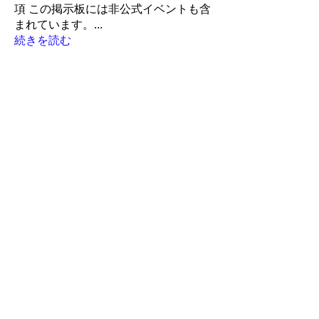
項 この掲示板には非公式イベントも含
まれています。
...
続きを読む
メンバー
LiveRun
フォロー
Robin
フォロー
Robin
ポピー
フォロー
ポピー
アイランド
アイランド
フォロー
かんたろう
かんたろう
フォロー
すべてのメンバーを表示（259名）