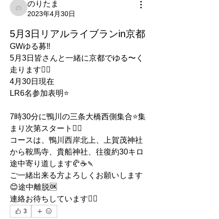
のりたま
のりたま
2023年4月30日
5月3日リアルライブランin京都
GWゆる募‼️
5月3日皆さんと一緒に京都でゆる〜く
走ります🏃‍♂️
4月30日現在
LR6名参加表明⭐️
7時30分に鴨川の三条大橋西側集合⭐️集
まり次第スタート🏃‍♂️
コースは、鴨川西岸北上、上賀茂神社
から鞍馬寺、貴船神社、往復約30キロ
途中寄り道します🥐☕️🍡
ご一緒出来る方よろしくお願いします
😊途中離脱🆗
連絡お待ちしています🙇‍♂️
3