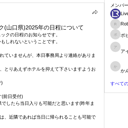
メンバ
Liv
Rob
(山口県)2025年の日程について
Robin
ラニックの日程のお知らせです。
ポ
ポピー
るかもしれないということです。
アイラ
ア
れていませんが、本日事務局より連絡がありま
、とりあえずホテルを抑えて下さいますようお
かんた
か
)
すべての
す(前日受付)
の県でしたら当日入りも可能だと思います(昨年ま
は、近隣であれば当日に帰られることも可能で