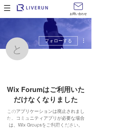
お問い合わせ
その他
フォローする
とことこおおばくん
とことこおおばくん
Wix Forumはご利用いた
だけなくなりました
このアプリケーションは廃止されまし
利用規約
​
た。コミュニティアプリが必要な場合
プライバシーポリシー
は、Wix Groupsをご利用ください。
©
2017-2026
by ライブラン株式会社