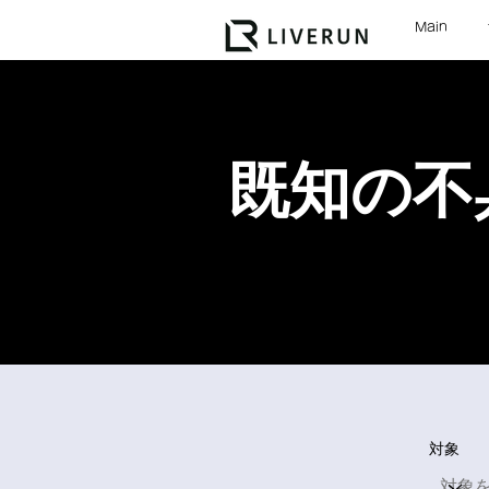
Main
既知の不
対象