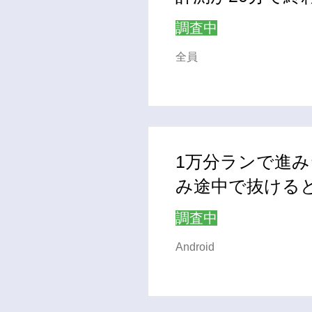
調査中
全員
1万分ランで進
み途中で抜ける
調査中
Android