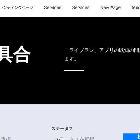
ランディングページ
Services
Services
New Page
企画
具合
​「ライブラン」アプリの既知の
ます。
ステータス