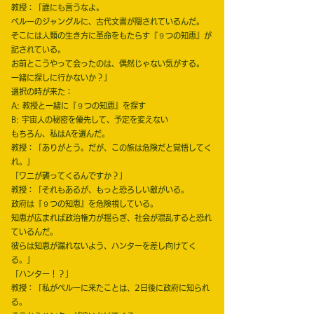
教授：「誰にも言うなよ。
ペルーのジャングルに、古代文書が隠されているんだ。
そこには人類の生き方に革命をもたらす『９つの知恵』が
記されている。
お前とこうやって会ったのは、偶然じゃない気がする。
一緒に探しに行かないか？」
選択の時が来た：
A: 教授と一緒に『９つの知恵』を探す
B: 宇宙人の秘密を優先して、予定を変えない
もちろん、私はAを選んだ。
教授：「ありがとう。だが、この旅は危険だと覚悟してく
れ。」
「ワニが襲ってくるんですか？」
教授：「それもあるが、もっと恐ろしい敵がいる。
政府は『９つの知恵』を危険視している。
知恵が広まれば政治権力が揺らぎ、社会が混乱すると恐れ
ているんだ。
彼らは知恵が漏れないよう、ハンターを差し向けてく
る。」
「ハンター！？」
教授：「私がペルーに来たことは、2日後に政府に知られ
る。