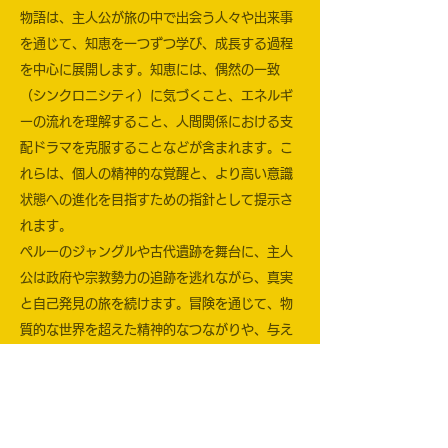
物語は、主人公が旅の中で出会う人々や出来事
を通じて、知恵を一つずつ学び、成長する過程
を中心に展開します。知恵には、偶然の一致
（シンクロニシティ）に気づくこと、エネルギ
ーの流れを理解すること、人間関係における支
配ドラマを克服することなどが含まれます。こ
れらは、個人の精神的な覚醒と、より高い意識
状態への進化を目指すための指針として提示さ
れます。
ペルーのジャングルや古代遺跡を舞台に、主人
公は政府や宗教勢力の追跡を逃れながら、真実
と自己発見の旅を続けます。冒険を通じて、物
質的な世界を超えた精神的なつながりや、与え
ることで受け取る宇宙の法則を学び、最終的に
人類の未来と魂の意味について深く考えさせら
れる物語です。
本書は、冒険小説の形式を取りながらも、スピ