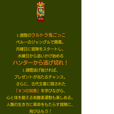
ウルトラ鬼ごっこ
１週間の
ペルーのジャングルで開幕。
月曜日に冒険をスタートし、
水曜日から追いかけ始める
ハンターから逃げ切れ！
１週間逃げ抜ければ、
プレゼントが当たるチャンス。
さらに、古代文書に隠された
「９つの知恵」
を学びながら、
心と体を鍛える有酸素運動も楽しめる。
人類の生き方に革命をもたらす冒険に、
飛び込もう！