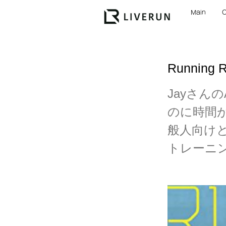
Main
Running R
Jayさんの
のに時間
般人向け
トレーニ