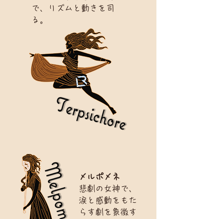
で、リズムと動きを司
る。
メルポメネ
悲劇の女神で、
涙と感動をもた
らす劇を象徴す