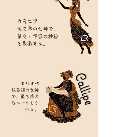
ウラニア
天文学の女神で、
星々と宇宙の神秘
を象徴する。
カリオペ
叙事詩の女神
で、最も偉大
なムーサとさ
れる。