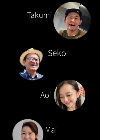
Takumi
Seko
Aoi
Mai