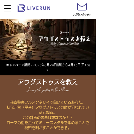
お問い合わせ
キャンペーン期間：2025年3月24日(月)から4月13日(日)
(終
了)
アウグストゥスを救え
Saving Augustus to Save Rome
秘密警察フルメンタリイで働いているあなた。
初代元首（皇帝）アウグストゥスの命が狙われてい
ると知る。
この計画の黒幕は誰なのか！？
ローマの街を走ってミューズメダルを集めることで
秘密を明かすことができる。