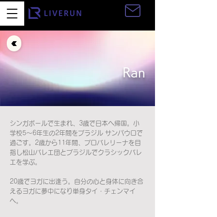
お問い合わせ
Ran
シンガポールで生まれ、3歳で日本へ帰国。小
学校5〜6年生の2年間をブラジル サンパウロで
過ごす。2歳から11年間、プロバレリーナを目
指し松山バレエ団とブラジルでクラシックバレ
エを学ぶ。
20歳でヨガに出逢う。自分の心と身体に向き合
えるヨガに夢中になり単身タイ・チェンマイ
へ。