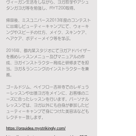
ヴィーガン生活をしながら、ヨガ哲学やアシュ
タンガヨガ等を勉強し、RYT200取得。
帰国後、ミスユニバース2013年度のコンテスト
に出場しビューティーキャンプにて、ウォーキ
ングやスピーチの仕方、メイク、スキンケア、
ヘアケア、ボディーメイク等を学ぶ。
2016年、都内某スタジオにてヨガアドバイザー
を務めレッスンメニュー及びマニュアルの作
成、ヨガインストラクター育成と研修までを担
当。ヨガ＆ランニングのインストラクターを兼
務。
ゴールドジム、ベイフロー吉祥寺でのレギュラ
ーレッスンや出張ヨガをメインに、お客様のニ
ーズに合ったレッスンを行います。パーソナル
レッスンでは、ヨガ以外にも自身が参加したビ
ューティーキャンプで身につけた美容法なども
レクチャー致します。
https://orquidea.mystrikingly.com/