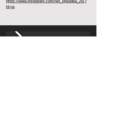
https://www.instagram.com/ran_orquidea_25/?
hl=ja
利用規約
​
プライバシーポリシー
©
2017-2026
by ライブラン株式会社
広告、タイアップのお問い合わせ