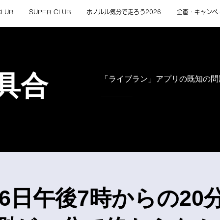
CLUB
SUPER CLUB
ホノルル気分で走ろう2026
企画・キャンペ
具合
​「ライブラン」アプリの既知の
月16日午後7時からの2