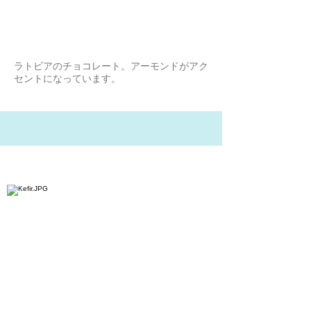
ート
うささん
ラトビアのチョコレート。アーモンドがアク
セントになっています。
21/2/7
Green Dreamのミルクチョコレー
トwith バナナ