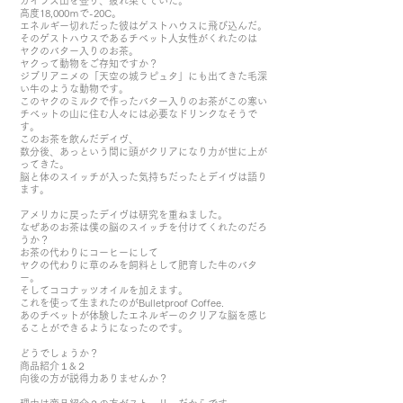
カイラス山を登り、疲れ果てていた。
高度18,000ｍで-20C。
エネルギー切れだった彼はゲストハウスに飛び込んだ。
そのゲストハウスであるチベット人女性がくれたのは
ヤクのバター入りのお茶。
ヤクって動物をご存知ですか？
ジブリアニメの「天空の城ラピュタ」にも出てきた毛深
い牛のような動物です。
このヤクのミルクで作ったバター入りのお茶がこの寒い
チベットの山に住む人々には必要なドリンクなそうで
す。
このお茶を飲んだデイヴ、
数分後、あっという間に頭がクリアになり力が世に上が
ってきた。
脳と体のスイッチが入った気持ちだったとデイヴは語り
ます。
アメリカに戻ったデイヴは研究を重ねました。
なぜあのお茶は僕の脳のスイッチを付けてくれたのだろ
うか？
お茶の代わりにコーヒーにして
ヤクの代わりに草のみを飼料として肥育した牛のバタ
ー。
そしてココナッツオイルを加えます。
これを使って生まれたのがBulletproof Coffee.
あのチベットが体験したエネルギーのクリアな脳を感じ
ることができるようになったのです。
どうでしょうか？
商品紹介１&２
向後の方が説得力ありませんか？