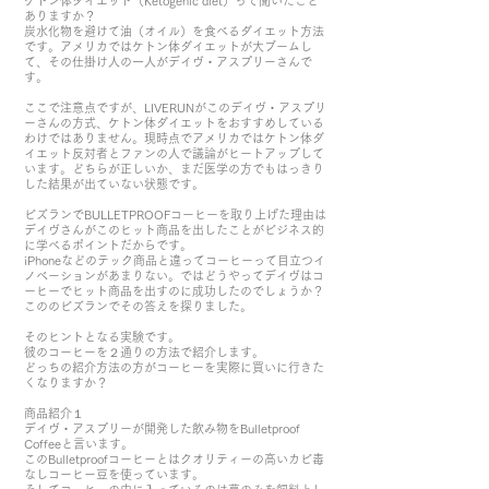
ケトン体ダイエット（Ketogenic diet）って聞いたこと
ありますか？
炭水化物を避けて油（オイル）を食べるダイエット方法
です。アメリカではケトン体ダイエットが大ブームし
て、その仕掛け人の一人がデイヴ・アスプリーさんで
す。
​ここで注意点ですが、LIVERUNがこのデイヴ・アスプリ
ーさんの方式、ケトン体ダイエットをおすすめしている
わけではありません。現時点でアメリカではケトン体ダ
イエット反対者とファンの人で議論がヒートアップして
います。どちらが正しいか、まだ医学の方でもはっきり
した結果が出ていない状態です。
ビズランでBULLETPROOFコーヒーを取り上げた理由は
デイヴさんがこのヒット商品を出したことがビジネス的
に学べるポイントだからです。
iPhoneなどのテック商品と違ってコーヒーって目立つイ
ノベーションがあまりない。ではどうやってデイヴはコ
ーヒーでヒット商品を出すのに成功したのでしょうか？
こののビズランでその答えを探りました。
そのヒントとなる実験です。
彼のコーヒーを２通りの方法で紹介します。
どっちの紹介方法の方がコーヒーを実際に買いに行きた
くなりますか？
商品紹介１
デイヴ・アスプリーが開発した飲み物をBulletproof
Coffeeと言います。
このBulletproofコーヒーとはクオリティーの高いカビ毒
なしコーヒー豆を使っています。