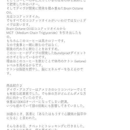
そしてコーヒーの中に入っているのは草のみを飼料とし
て肥育した牛のバター。
そしてデイヴが開発に開発を積み重ねたBrain Octane
Oil。
元はココナッツオイル。
でもすべてのココナッツオイルがいいわけではないとデ
イヴは言います。
Brain Octane Oilはココナッツオイルから
MCT（Medium Chain Triglyceride）を引き出したも
の。
もちろんこのコーヒーは高カロリーです。
なので食事と一緒に飲むのではなく、
朝食の代わりに飲むことをおすすめ。
このコーヒーがデイヴの開発したBulletproofダイエット
のカギとなっているのです。
理由はこのコーヒーを飲むことで体内のケトン (ketone)
レベルを高めるからです。
ケトンは脂肪を燃やし、脳にエネルギーを与えるので
す。
商品紹介２
デイヴ・アスプリーはアメリカのシリコンバレーでとて
も有能な起業家でした。でも体の方がどんどんダメな方
向に向かっていたのです。
体重は130KGオーバーになってしまい肥満。
いつも疲れていて頭の回転にも影響してきていました。
30歳のとき、医者に「あなたはもうすぐ心臓病か脳卒中
になる」と言われた。
そんなある日、チベットにトレッキングに行きました。