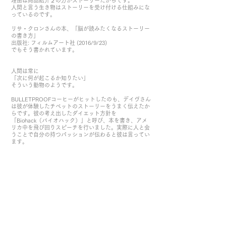
理由は商品紹介２の方がストーリーだからです。
人間と言う生き物はストーリーを受け付ける仕組みにな
っているのです。
リサ・クロンさんの本、「脳が読みたくなるストーリー
の書き方」
出版社: フィルムアート社 (2016/9/23)
でもそう書かれています。
人間は常に
「次に何が起こるか知りたい」
そういう動物のようです。
BULLETPROOFコーヒーがヒットしたのも、デイヴさん
は彼が体験したチベットのストーリーをうまく伝えたか
らです。彼の考え出したダイエット方針を
「Biohack（バイオハック）」と呼び、本を書き、アメ
リカ中を飛び回りスピーチを行いました。実際に人と会
うことで自分の持つパッションが伝わると彼は言ってい
ます。
後ほどヒット商品になるBulletproofコーヒーですが、最
初は作り方を無料で教えていました。コーヒーにバター
を入れる。それほど難しい物ではありません。ポッドキ
ャスト番組も作り、彼の発見したバイオハックを伝え続
け、ファンがどんどん増えました。
Bulletproofコーヒーを商品化したのはそのあとのことで
した。
健康意識の高い人が使うスーパー「Whole Foods
Market」のある１店舗に期間限定で置いてもらうことに