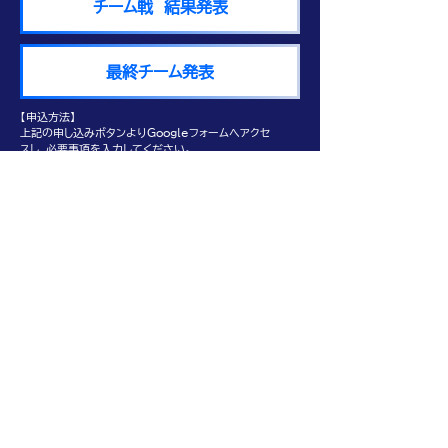
チーム戦 結果発表
最終チーム発表
​【申込方法】
上記の申し込みボタンよりGoogleフォームへアクセ
スし、必要事項を入力してください。
チーム登録とライブラン側でチームをランダムに組ま
せていただくおまかせ登録をご用意しております。
＊必ずチームの代表者が登録を行ってください。
1. 登録形式
2. チーム名(チーム登録の場合）
3. ライブランナー名(チーム全員分)
4. 代表者(申込者)のメールアドレス
【申込期間】
令和5年6月26日（月）午前0時～7月14日（金）正午
まで
【入賞賞品】
以下のチームメンバー3名全員に嬉しいプレゼントを
ご用意しております。
1位：スポーツ＆ビューティー応援セット①