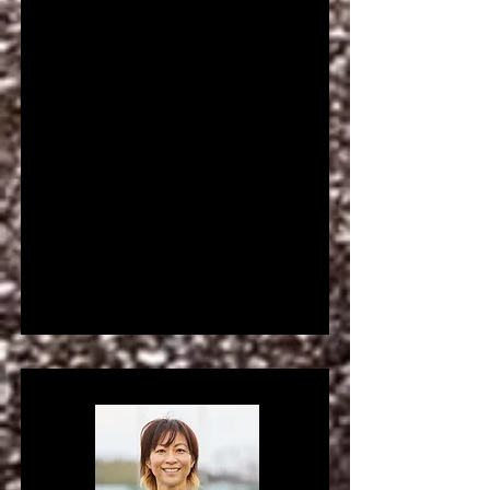
RUNNING CLUB」所属。拒食症・鬱
からランニングを通して復活し、マラソ
ン大会やトレイルランニング大会で好成
績を残す。
2022年比叡山インターナショナルトレ
イルラン23㎞女子の部 優勝
2023年比叡山インターナショナルトレ
イルラン50㎞女子の部 3位
2020年京都マラソン 女子30〜34
歳部門 優勝
​ など。