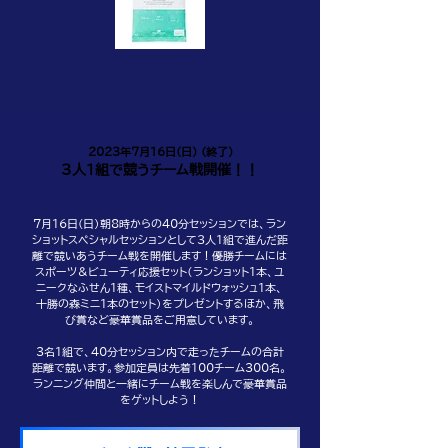
2023年7月16日(日) (終了)
3人１組で競うチーム戦開催！！
7月16日(日）朝8時からの40分セッションでは、ラン
ショットスペシャルセッションとして３人１組で進んだ距
離で競いあうチーム戦を開催します！優勝チームには
スポーツ＆ビューティ応援セット（ランショット1本、ユ
ニークなふせん1種、モイストマイルドウォッシュ1本、
十勝の森ミニ1本のセット）をプレゼントするほか、飛
び賞など豪華賞品をご用意しています。
3名1組で、40分セッション内で走ったチームの合計
距離で競います。参加定員は先着100チーム300名。
ランニング仲間と一緒にチーム戦を楽しんで豪華賞品
をゲットしよう！