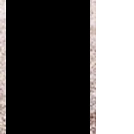
パーソナルトレーナー
埼玉県出身。埼玉栄高在学中は陸上部
に所属し中長距離で活躍、埼玉栄高校
時３年連続優勝の立役者となる。在学
中に解剖生理学やスポーツ理論の基礎
知識を学び、卒業後は大手ホテル会社
の実業団・陸上競技部に所属。現在は初
心者のためのマラソン指導や女性のた
めのランニング、ウオーキング指導でも
人気。ランニングを取り入れたアンチエ
イジングの為の栄養指導などでも話題。
また、フィットネスインストラクターを対
象にした運動指導・処方の教授、パーソ
ナル指導についての講師業も行う。マ
ラソン指導歴１８年。
スポーツ選手、モデル、タレント、アナウ
ンサー、俳優、医師などの指導も行って