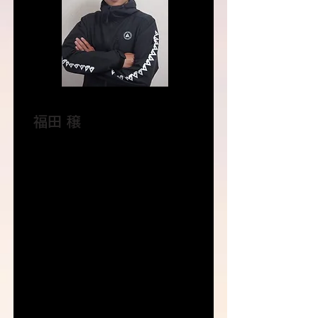
福田 穣
プロマラソンランナー
中学から陸上を始め、高校2、3年時に
全国高校駅伝に出場。国士舘大学では
2年時に全日本大学駅伝、3年時に箱根
駅伝に出場。全日本実業団駅伝には計
7回出場。八千代工業陸上部に進み、そ
の後西鉄陸上競技部に移籍。
2020年8月、西鉄を退社しプロランナ
ーに転向。世界最強のマラソン軍団
『NN Running Team』に日本人初の