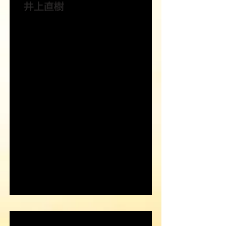
井上直樹
新田ゼラチン株式会社 マーケティング部
大学の研究室から数年前まで10年以
上コラーゲンペプチドの機能性につい
て第一線で研究。
城西大学男子駅伝部をはじめとして複
数の共同研究と論文執筆、そして「ラン
ショット」の商品開発に携わる。
現在はマーケティング部に所属し、「コ
ラーゲンがランニングに役立つもの」と
いう認知を広める活動をしている。
現在の目標は「初のフルマラソン完
走」。