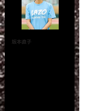
坂本直子
アテネオリンピック女子マラソン日本代表
1980年兵庫県西宮市生まれ。兵庫県
立西宮高等学校を経て、1999年に天
満屋に入社。
2003年、大阪国際女子マラソンにて2
時間21分51秒で、当時の初マラソン日
本女子最高記録を更新。
2004年に開催されたアテネオリンピ
ックでは7位に入賞。
2013年3月に現役を退き、現在は広