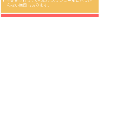
​不定期で行っているのでスケジュールに見つか
らない期間もあります。
​2. 準備
​走れる格好
​ゴミ袋（プラスチック用と燃えるゴミ用）
​手袋
​イヤホン
​3 セッションの時間になったらイ
ヤホンで生放送を聞く
​準備
​4. 全国一斉にスタート
日本中の街がキレイになる​
運動で健康になる
​準備
​環境問題の知識も学ぶ
​運がいいとプレゼントが当たる
利用規約
​
プライバシーポリシー