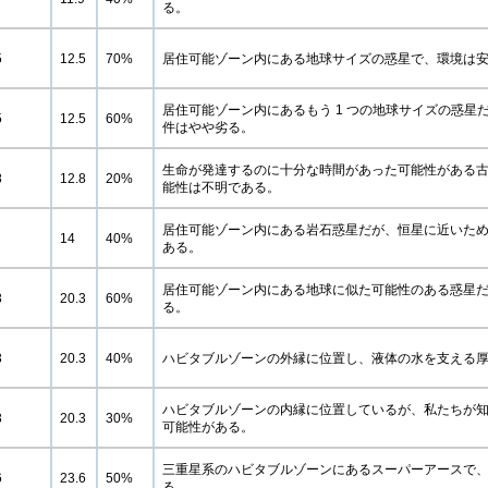
る。
5
12.5
70%
居住可能ゾーン内にある地球サイズの惑星で、環境は
居住可能ゾーン内にあるもう 1 つの地球サイズの惑星だ
5
12.5
60%
件はやや劣る。
生命が発達するのに十分な時間があった可能性がある
8
12.8
20%
能性は不明である。
居住可能ゾーン内にある岩石惑星だが、恒星に近いた
14
40%
ある。
居住可能ゾーン内にある地球に似た可能性のある惑星
3
20.3
60%
る。
3
20.3
40%
ハビタブルゾーンの外縁に位置し、液体の水を支える
ハビタブルゾーンの内縁に位置しているが、私たちが
3
20.3
30%
可能性がある。
三重星系のハビタブルゾーンにあるスーパーアースで
6
23.6
50%
る。