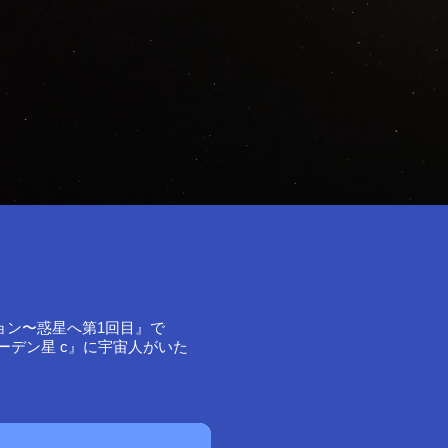
ョン〜惑星へ第1回目』で
ーデン星 c』に宇宙人がいた