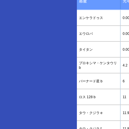
惑星
光
エンケラドゥス
0.0
エウロパ
0.0
タイタン
0.0
プロキシマ・ケンタウリ
4.2
b
バーナード星 b
6
ロス 128 b
11
タウ・クジラ e
11.
タウ・クジラ f
11.