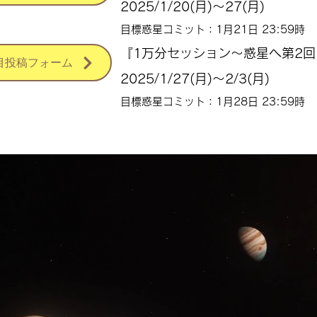
2025/1/20(月)〜27(月)
目標惑星コミット：1月21日 23:59時
『1万分セッション〜惑星へ第2回
目投稿フォーム
2025/1/27(月)〜2/3(月)
目標惑星コミット：1月28日 23:59時