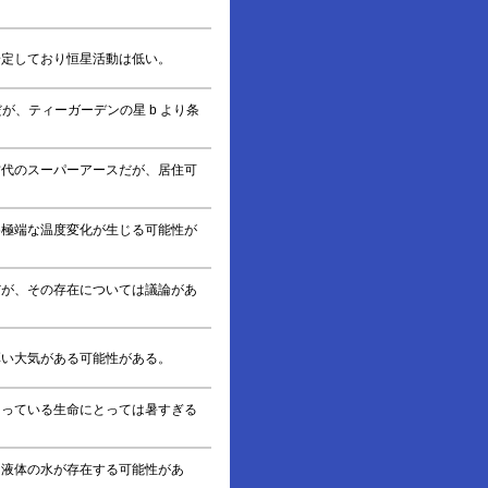
安定しており恒星活動は低い。
が、ティーガーデンの星 b より条
古代のスーパーアースだが、居住可
め極端な温度変化が生じる可能性が
だが、その存在については議論があ
厚い大気がある可能性がある。
知っている生命にとっては暑すぎる
、液体の水が存在する可能性があ