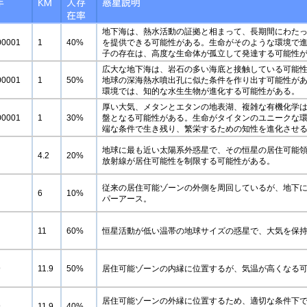
年
KM
人存
惑星説明
在率
地下海は、熱水活動の証拠と相まって、長期間にわた
00001
1
40%
を提供できる可能性がある。生命がそのような環境で
子の存在は、高度な生命体が孤立して発達する可能性
広大な地下海は、岩石の多い海底と接触している可能
00001
1
50%
地球の深海熱水噴出孔に似た条件を作り出す可能性が
環境では、知的な水生生物が進化する可能性がある。
厚い大気、メタンとエタンの地表湖、複雑な有機化学
00001
1
30%
盤となる可能性がある。生命がタイタンのユニークな
端な条件で生き残り、繁栄するための知性を進化させ
地球に最も近い太陽系外惑星で、その恒星の居住可能
4.2
20%
放射線が居住可能性を制限する可能性がある。
従来の居住可能ゾーンの外側を周回しているが、地下
6
10%
パーアース。
11
60%
恒星活動が低い温帯の地球サイズの惑星で、大気を保
9
11.9
50%
居住可能ゾーンの内縁に位置するが、気温が高くなる
居住可能ゾーンの外縁に位置するため、適切な条件下
9
11.9
40%