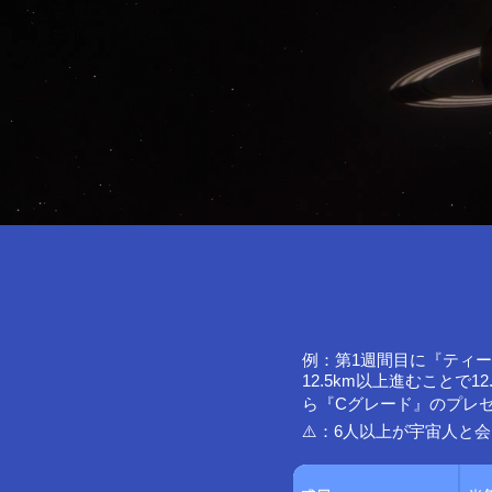
例：第1週間目に『ティー
12.5km以上進むこと
ら『Cグレード』のプレゼ
⚠️：6人以上が宇宙人と