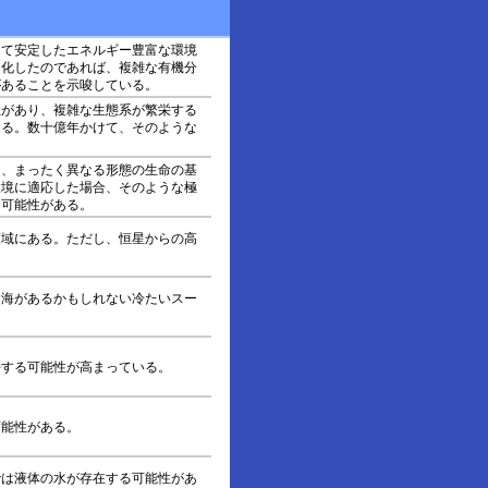
って安定したエネルギー豊富な環境
進化したのであれば、複雑な有機分
があることを示唆している。
性があり、複雑な生態系が繁栄する
ある。数十億年かけて、そのような
は、まったく異なる形態の生命の基
環境に適応した場合、そのような極
る可能性がある。
領域にある。ただし、恒星からの高
に海があるかもしれない冷たいスー
持する可能性が高まっている。
可能性がある。
では液体の水が存在する可能性があ