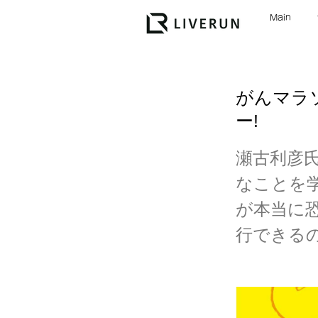
Main
がんマラ
ー!
瀬古利彦
なことを
が本当に
行できる