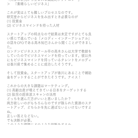
＞ 「素晴らしいビジネス」
これが実はとても難しいプロセスなのです。
研究室からビジネスを生み出すとき必要なのが
(1) 投資金
(2) ビジネスマインドを持った人材
スタートアップの時点なので結果は未定ですがとても良
い感じで進んでいる「メロディ・インターナショナル」
の話をCFOである高木知巳さんから聞くことができまし
た。
ロンドンビジネススクール卒の高木さんは大学で教師を
していたのでビジネスマインドを持っています。彼以外
にもビジネスマインドを持っているタレントをメロディ
は香川県で集めることに成功したそうです。
そして投資金。スタートアップが香川にあることで補助
金をゲットすることができたそうです。ナイス！
これからの大きな課題はマーケティング。
(1) 高齢出産が増えてきている日本をターゲットする
(2) 胎児の超音波スキャンの活用
どっちを選んだ方がいいと思いましたか？
両方欲しいのがもちろんなのですが限られた資源のスタ
ートアップ、どちらかを先に選ばないといけないですよ
ね。
正しい答えなどない。
でも決断が必要。
このような課題にどのような判断をするか。
そのトレーニングになるのが朝活RUNです。
https://melody.international/