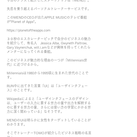
今日のクラスで紹介したスタートアップは「MEND」。
失恋を乗り越えるパーソナルトレーナーサービスです。
このMENDのCEOが出たAPPLE MUSICのテレビ番組
が”Planet of Apps”。
https://planetoftheapps.com
３０秒のエスカレーターピッチで自分のビジネスの魅力
を紹介して、有名人 Jessica Alba, Gwyneth Paltrow,
Gary Vaynerchuk, will.i.amなどが興味を持ってくれたら
メンターになってくれる番組。
このビジネスが魅力的な理由の一つが「Millennials世
代」に近づけるから。
Millennialsは1980から1995頃に生まれた世代のことで
す。
RUN中に出てきた言葉「UI」は「ユーザインタフェー
ス」のことです。
Wikipediaによると「ユーザインタフェースのデザイン
は、ユーザーの入力に要する労力の量や出力を解釈する
のに要する労力の量、さらには使い方の学習にかかる労
力に深く関わっている」なそうです。
MENDのUIは明らかに女性をターゲットしていることが
わかります。
そこでトレーナーTOMOが紹介したビジネス戦略の名言