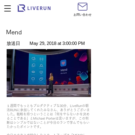
お問い合わせ
Mend
​放送日
May 29, 2018 at 3:00:00 PM
１週間でもっともプロダクティブな30分、LiveRunの朝
活RUNに参加してくれたみなさん、ありがとうございま
した。戦略を持つということは「何をやらないかを決め
ることである」とMichael Porterは言いますが、この判
断はシンプルではないことが今日のランで学んでもらい
たかったポイントです。