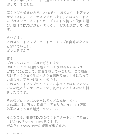
アメリカ中に広まり、個人運営のレンタルショップをつ
ぶしていきました。
売り上げも好調のとき、2000です、あるスタートアップ
がダラスに来てミーティングをします。このスタートア
ップはインターネットのウェブサイトを使って映画を選
び、郵便でDVDが送られてくるサービスを運営していま
す。
質問です：
このスタートアップ、パートナーシップに興味がないか
と聞いています。
どうしますか？
答え：
ブロックバスターズはお断りします。
DVDのレンタル期間を超えてしまうお客さんからは
LATE FEEと言って、罰金を取っていました。この罰金
だけでも２０００年には８００億円の売り上げになって
いました。売り上げ約１６％です。
このスタートアップがやっているネットでのレンタルは
ほんの微々たるマーケットで、気にすることはないと判
断したのです。
その後ブロックバスターはどんどん成長します。
2004年には８万人の従業員、アメリカに９０００店舗、
外国に４５００店舗持っていました。
そんなころ、郵便でDVDを借りるスタートアップの売り
上げがUSドル１Billionの売り上げ。
だんだんBlockbustersに影響が出てきた。