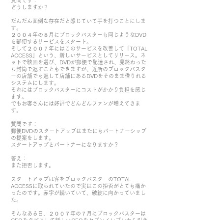
質問です：
どうしますか？
だんだん面倒な存在だと感じていて手を打つことにしま
す。
２００４年の８月にブロックバスターも同じようなDVD
を郵便するサービスをスタート。
そして２００７年にはこのサービスを改善して「TOTAL
ACCESS」という、新しいサービスとしてリリース。ネ
ットで映画を選び、DVDが郵便で配達され、見終わった
ら封筒で返すこともできますが、近所のブロックバスタ
ーの店舗でも返して店舗にあるDVDをそのまま借りれる
システムにします。
それにはブロックバスターにコストがかかり負担を感じ
ます。
でもお客さんには好評でどんどんファンが増えてきま
す。
質問です：
郵便DVDのスタートアップはまたにもパートナーシップ
の提案をします。
スタートアップとパートナーになりますか？
答え：
また拒否します。
スタートアップは客をブロックバスターのTOTAL
ACCESSに取られていたので実はこの拒否がとても痛か
ったのです。赤字が続いていて、破綻に向かっていまし
た。
そんなある日、２００７年の７月にブロックバスターは