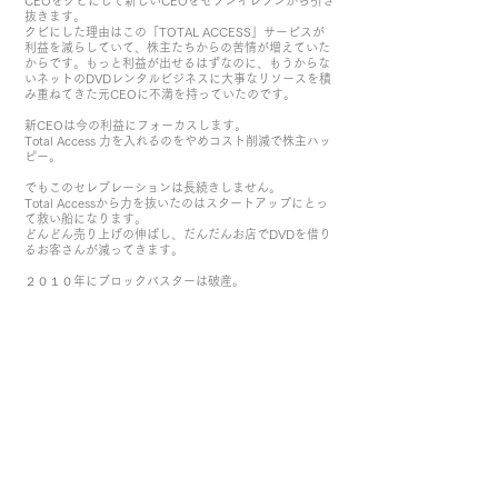
CEOをクビにして新しいCEOをセブンイレブンから引き
抜きます。
クビにした理由はこの「TOTAL ACCESS」サービスが
利益を減らしていて、株主たちからの苦情が増えていた
からです。もっと利益が出せるはずなのに、もうからな
いネットのDVDレンタルビジネスに大事なリソースを積
み重ねてきた元CEOに不満を持っていたのです。
新CEOは今の利益にフォーカスします。
Total Access 力を入れるのをやめコスト削減で株主ハッ
ピー。
でもこのセレブレーションは長続きしません。
Total Accessから力を抜いたのはスタートアップにとっ
て救い船になります。
どんどん売り上げの伸ばし、だんだんお店でDVDを借り
るお客さんが減ってきます。
２０１０年にブロックバスターは破産。
質問です：
このスタートアップの社名はご存知でしょうか？
NETFLIXです。
このストーリーで学べる
イノベーションのジレンマのコンセプトは
NetFlixの株主の期待、そして
Blockbustersの株主の期待の違いです。
クリステンセンは、優良企業が合理的に判断した結果、