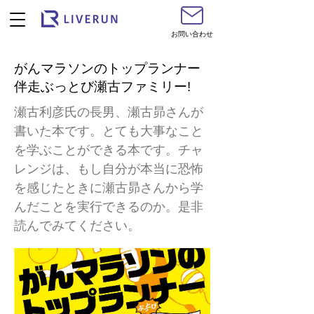
お問い合わせ
がんマラソンのトップランナー
伴走ぶっとび瀬古ファミリー!
瀬古利彦氏の長男、瀬古昴さんが
書いた本です。とても大事なこと
を学ぶことができる本です。チャ
レンジは、もし自分が本当に恐怖
を感じたときに瀬古昴さんから学
んだことを実行できるのか。是非
読んでみてください。