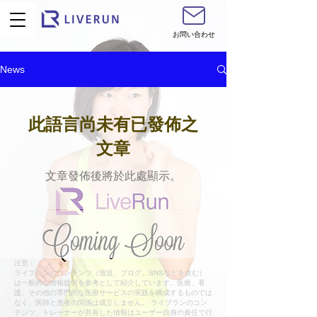
お問い合わせ
News
此語言尚未有已發佈之
文章
文章發佈後將於此處顯示。
注意：
ライブランのコンテンツ（放送、ブログ、SNSなどを含む）
は一般的な情報提供を参考として紹介しています。医療、看
護、その他の専門的な医療サービスの実践を構成するものでは
なく、医師と患者の関係は成立しません。 ライブランのコン
テンツ、トレーナーが共有した情報はユーザー自身の責任で行