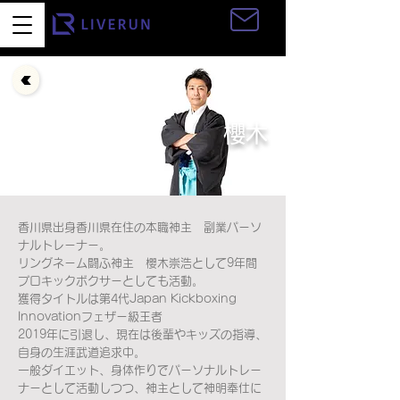
お問い合わせ
櫻木
香川県出身香川県在住の本職神主 副業パーソ
ナルトレーナー。
リングネーム闘ふ神主 櫻木崇浩として9年間
プロキックボクサーとしても活動。
獲得タイトルは第4代Japan Kickboxing
Innovationフェザー級王者
2019年に引退し、現在は後輩やキッズの指導、
自身の生涯武道追求中。
一般ダイエット、身体作りでパーソナルトレー
ナーとして活動しつつ、神主として神明奉仕に