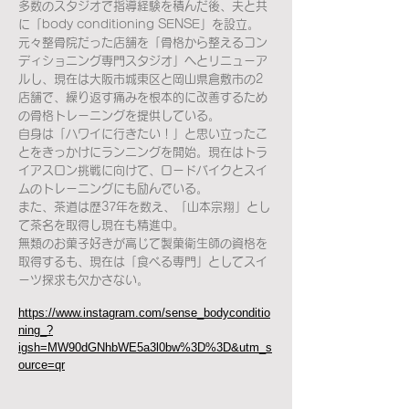
多数のスタジオで指導経験を積んだ後、夫と共
に「body conditioning SENSE」を設立。
元々整骨院だった店舗を「骨格から整えるコン
ディショニング専門スタジオ」へとリニューア
ルし、現在は大阪市城東区と岡山県倉敷市の2
店舗で、繰り返す痛みを根本的に改善するため
の骨格トレーニングを提供している。
自身は「ハワイに行きたい！」と思い立ったこ
とをきっかけにランニングを開始。現在はトラ
イアスロン挑戦に向けて、ロードバイクとスイ
ムのトレーニングにも励んでいる。
また、茶道は歴37年を数え、「山本宗翔」とし
て茶名を取得し現在も精進中。
無類のお菓子好きが高じて製菓衛生師の資格を
取得するも、現在は「食べる専門」としてスイ
ーツ探求も欠かさない。
https://www.instagram.com/sense_bodyconditio
ning_?
igsh=MW90dGNhbWE5a3l0bw%3D%3D&utm_s
ource=qr