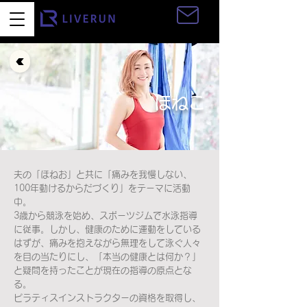
お問い合わせ
ほねこ
夫の「ほねお」と共に「痛みを我慢しない、
100年動けるからだづくり」をテーマに活動
中。
3歳から競泳を始め、スポーツジムで水泳指導
に従事。しかし、健康のために運動をしている
はずが、痛みを抱えながら無理をして泳ぐ人々
を目の当たりにし、「本当の健康とは何か？」
と疑問を持ったことが現在の指導の原点とな
る。
ピラティスインストラクターの資格を取得し、