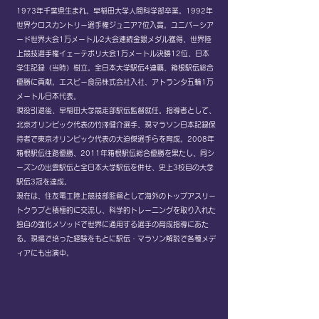
1973年千葉県生まれ。早稲田大学人間科学部卒業。1992年
世界クロスカントリー選手権ジュニア7位入賞。ユニバーシア
ード世界大会1万メートル2大会連続金銀メダル獲得、世界陸
上競技選手権イェーテボリ大会1万メートル決勝12位、日本
学生記録（当時）樹立。全日本大学駅伝4連覇、箱根駅伝総合
優勝に貢献。エスビー食品株式会社入社、アトランタ五輪1万
メートル日本代表。
現役引退後、早稲田大学競走部駅伝監督就任。指導者として、
北京オリンピック代表の竹澤健介選手、現マラソン日本記録保
持者で東京オリンピック代表の大迫傑選手らを育成。2008年
箱根駅伝往路優勝、2011年箱根駅伝総合優勝を果たし、同シ
ーズンの出雲駅伝と全日本大学駅伝を併せ、史上3校目の大学
駅伝3冠を達成。
現在は、住友電工陸上競技部監督として海外のトップアスリー
トクラブと積極的に交流し、科学的トレーニングを取り入れた
独自の強化メソッドで世界に通用する選手の育成指導にあた
る。現場で培った経験をもとに駅伝・マラソン解説で各種メデ
ィアにも出演中。