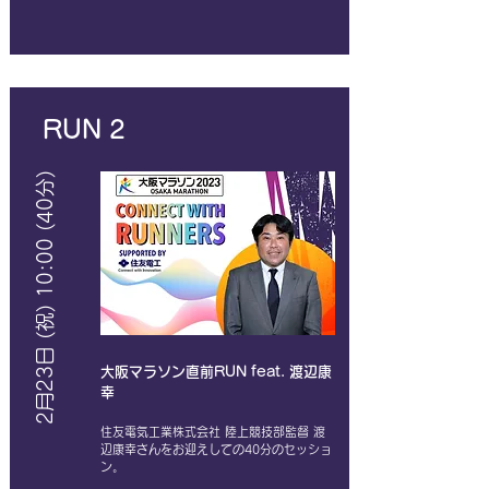
​RUN 2
2月23日 (祝) 10:00 (40分)
大阪マラソン直前RUN
feat. 渡辺康
幸
住友電気工業株式会社 陸上競技部監督 渡
辺康幸さんをお迎えしての40分のセッショ
ン。