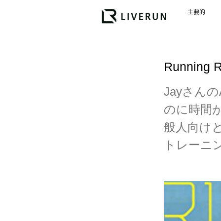
主要的
Running R
Jayさんの
のに時間
般人向け
トレーニ