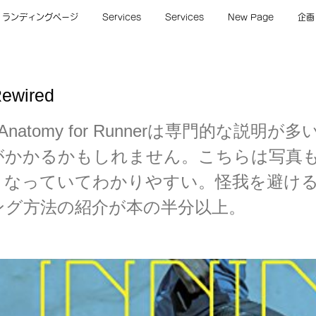
ランディングページ
Services
Services
New Page
企画
ewired
Anatomy for Runnerは専門的な説明が
がかかるかもしれません。こちらは写真
となっていてわかりやすい。怪我を避け
ング方法の紹介が本の半分以上。