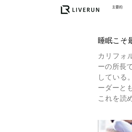
主要的
睡眠こそ
カリフォ
ーの所長で
している
ーダーと
これを読