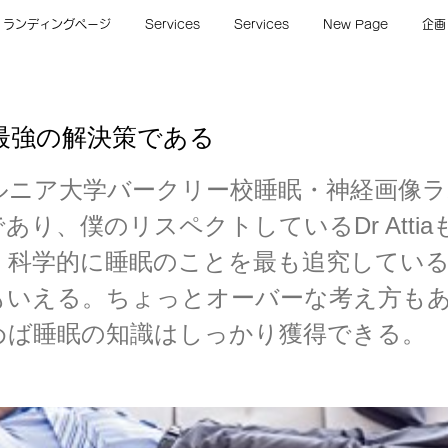
ランディングページ
Services
Services
New Page
企画
最強の解決策である
ルニア大学バークリー校睡眠・神経画像
あり、僕のリスペクトしているDr Atti
。科学的に睡眠のことを最も追究してい
もいえる。ちょっとオーバーな考え方も
めば睡眠の知識はしっかり獲得できる。