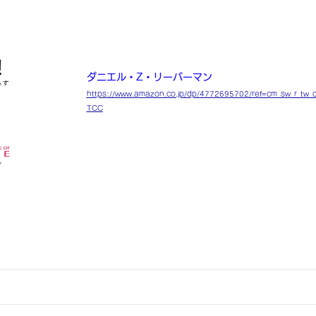
The Molecule of More
ダニエル・Z・リーバーマン
https://www.amazon.co.jp/dp/4772695702/ref=cm_sw_r_
TCC
正直９５％の人は最後まで読み続けないと思います
も画期的で、人間にとってとても大事な考え方が学
ら、我々はなぜ苦を感じる時間が多いのかをアプロ