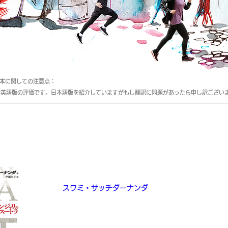
る本に関しての注意点：
で英語版の評価です。日本語版を紹介していますがもし翻訳に問題があったら申し訳ござい
ヨーガ パタンジャリのヨーガ・スート
The Yoga Sutras of Patanjali
スワミ・サッチダーナンダ
僕が英語で読んだ“The Yoga Sutras of Patanjali