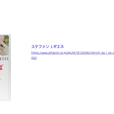
脳をだませばやせられる 「つい食べてし
的な方法
The Hungry Brain: Outsmarting the Instincts That Make
ステファン J.ギエネ
https://www.amazon.co.jp/dp/4478102082/ref=cm_sw_r_t
G52
野生のゴリラはバナナがたくさんあってもメタボに
不健康になるほど食べ続けてしまうのか？脳科学か
アプローチするユニークな本。