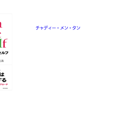
Search Inside Yourself
チャディー・メン・タン
Google社内向けのクラス、「Search Inside Y
コンセプトを紹介する本。マインドフル瞑想で世界
えるタンさん。
お坊さんにならないと瞑想からの価値を味わえない
っくり返そうとしている。一般人にも瞑想を受け入
の仕事でも役立つとアピールする必要がある。彼は
「Emotional Intelligence」感情知能(EQ
のSIYクラスを開発している。仏教のコンセプトも
隠している。ときには仏教の考え方からズレた部分