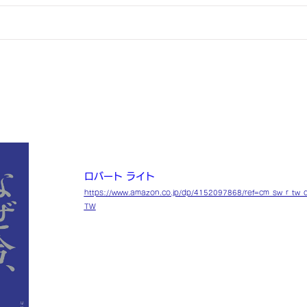
なぜ今、仏教なのか――瞑想・マインドフ
学
Why Buddhism is True
ロバート ライト
https://www.amazon.co.jp/dp/4152097868/ref=cm_sw_r_
TW
「仏教」がタイトルにあることで宗教的な本だと思
うではない。進化生物学の最新情報を使い、なぜマ
人間に効果的なのかを説明してくれている。