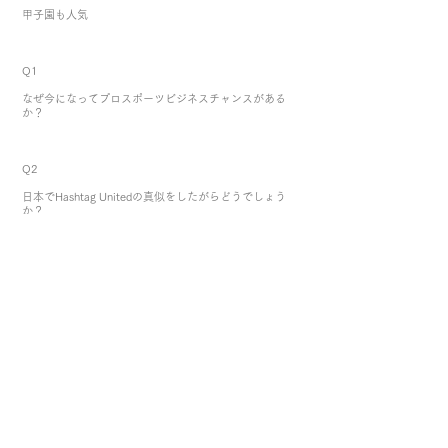
甲子園も人気
Q1
なぜ今になってプロスポーツビジネスチャンスがある
か？
Q2
日本でHashtag Unitedの真似をしたがらどうでしょう
か？
Q3
どのスポーツにしますか？
Hashtag Unitedはプロリーグに入ることになりました。
Q