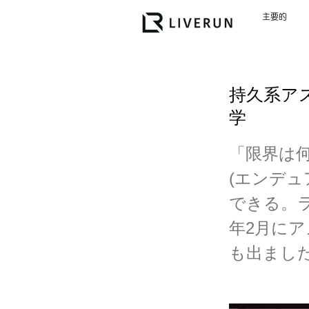
主要的
持久系ア
学
「限界は
(エンデ
できる。ラ
年2月にア
も出まし