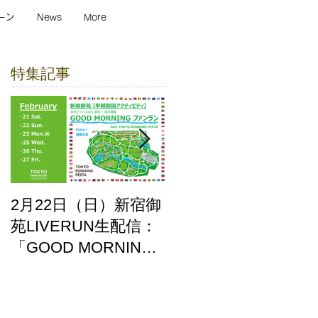
ーン
News
More
特集記事
2月22日（日）新宿御
ここはどーこだ バー
苑LIVERUN生配信：
チャルホノルルマラ
「GOOD MORNING
ソン2025 答え合わせ
ファンラン」with
TOKYO RUNNING
FESTA