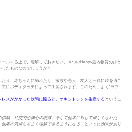
ールする上で、理解しておきたい、４つのHappy脳内物質のひと
いったものなのでしょうか？
したり、赤ちゃんに触れたり、家族や恋人、友人と一緒に時を過ご
、主にボディタッチによって生産されます。このため、よく”ラブ
トレスがかかった状態に陥ると、オキシトシンを生産する
というこ
の信頼、社交的恐怖心の削減、そして他者に対して優しくなれた
、他者の気持ちをよく理解できるようになる
、といった効果があり