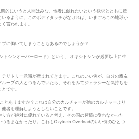
博士が、生態的にいうと人間はみな、他者に触れたいという欲求とともに産
ているように、このボディタッチがなければ、いまごろこの地球か
よく言われます。
ィブに働いてしまうこともあるのでしょうか？
oad（オキシトシンオーバーロード）という、 オキシトシンが必要以上に生
、テリトリー意識が産まれてきます。これのいい例が、自分の親友
グループの人とつるんでいたら、それをみてジェラシーな気持ちを
ことです。
葉を聞いたことありますか？これは自分のカルチャーが他のカルチャーより
、他者を理解しようとしないことです。
やり方が絶対に優れていると考え、その国の習慣に従わなかった
まなかったり。これもOxytocin Overloadのいい例のひとつ