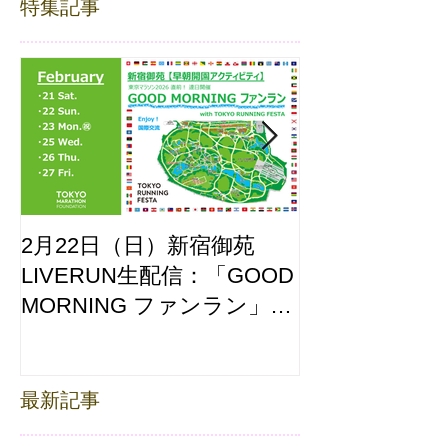
特集記事
2月22日（日）新宿御苑
ここはどーこ
LIVERUN生配信：「GOOD
ホノルルマラソ
MORNING ファンラン」
え合わせ
with TOKYO RUNNING
FESTA
最新記事