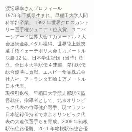
渡辺康幸さんプロフィール
1973 年千葉県生まれ。早稲田大学人間
科学部卒業。 1992 年世界クロスカント
リー選手権ジュニア 7 位入賞。ユニバ
ーシアード世界大会 1 万メートル 2 大
会連続金銀メダル獲得、世界陸上競技
選手権イェーテボリ大会 1 万メートル
決勝 12 位、日本学生記録（当時）樹
立。全日本大学駅伝 4 連覇、箱根駅伝
総合優勝に貢献。エスビー食品株式会
社入社、アトランタ五輪 1 万メートル
日本代表。
現役引退後、早稲田大学競走部駅伝監
督就任。指導者として、北京オリンピ
ック代表の竹澤健介選手、現マラソン
日本記録保持者で東京オリンピック代
表の大迫傑選手らを育成。2008 年箱根
駅伝往路優勝、2011 年箱根駅伝総合優