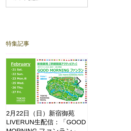
特集記事
2月22日（日）新宿御苑
ここはどーこ
LIVERUN生配信：「GOOD
ホノルルマラソ
MORNING ファンラン」
え合わせ